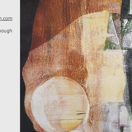
h.com
nough